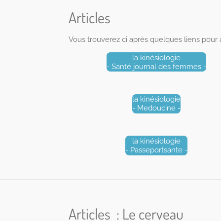
Articles
Vous trouverez ci après quelques liens pour a
la kinésiologie
- Santé journal des femmes -
la kinésiologie
- Medoucine -
la kinésiologie
- Passeportsante -
Articles : Le cerveau