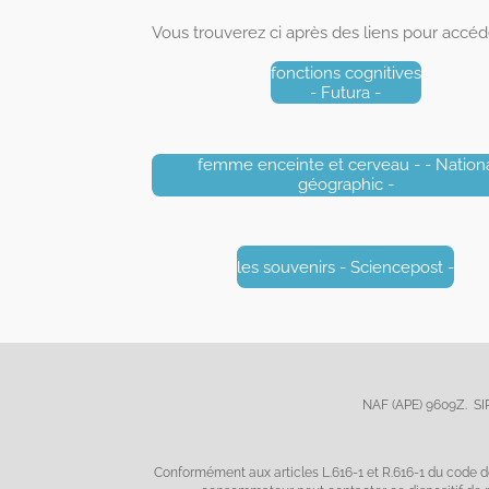
Vous trouverez ci après des liens pour accéde
fonctions cognitives
- Futura -
femme enceinte et cerveau - - Nation
géographic -
les souvenirs - Sciencepost -
NAF (APE) 9609Z. SI
Conformément aux articles L.616-1 et R.616-1 du code d