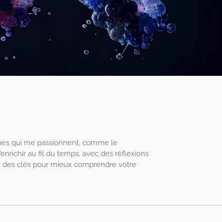
thèmes qui me passionnent, comme le
nrichir au fil du temps, avec des réflexions
nt des clés pour mieux comprendre votre