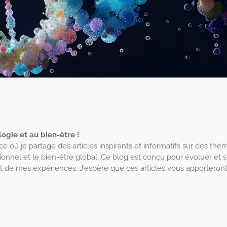
ogie et au bien-être !
ace où je partage des articles inspirants et informatifs sur des 
nnel et le bien-être global. Ce blog est conçu pour évoluer et s'e
t de mes expériences. J'espère que ces articles vous apportero