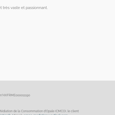
t très vaste et passionnant.
on n°HXFRME000011190
 Médiation de la Consommation d’Opale (CMCO), le client