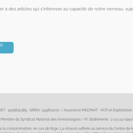
r à des articles qui s'intéresse au capacité de notre cerveau. suje
al
RET : 1979830389. SIREN : 939801072. / Assurance MEDINAT - RCP et Exploitati
Membre du Syndicat National des Kinésiologues / N° d’adhérente : 2-23-24-0950
e la consommation, en cas de litige, La-Kinesio adhère au service du Centre de